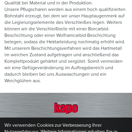
Qualität bei Material und in der Produktion.
Unsere Pflugscharen werden aus einem hoch qualifizierten
Bohrstahl erzeugt, bei dem wir unser Hauptaugenmerk auf
die Legierungselemente des Verschleißes legen. Weiters
können wir die Verschleißteile mit einer Borcarbid-
Beschichtung oder einer Wolframcarbid-Beschichtung
belegen, sodass die Hektarleistung nochmalig erhöht wird.
Mit unserem Beschichtungsverfahren wird das Hartmetall
im weichen Zustand aufgetragen und anschließend das
Komplettprodukt gehärtet und vergütet. Somit vermeiden
wir eine Gefügeveränderung im Auftragsbereich und
dadurch bleiben bei uns Auswaschungen und ein
Weichglühen aus.
Wir verwenden Cookies zur Verbesserung Ihrer
© Hammerwerk kapo
office@hammerwerk-kapo.at
Nutzererfahrung. Weitere Informationen erhalten Sie in