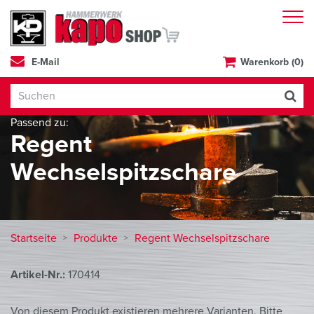
E-Mail
Warenkorb (0)
Passend zu:
Regent
Wechselspitzschare
Startseite
Produkte
Regent Wechselspitzschare
Artikel-Nr.:
170414
Von diesem Produkt existieren mehrere Varianten. Bitte